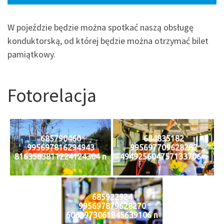
W pojeździe będzie można spotkać naszą obsługę
konduktorską, od której będzie można otrzymać bilet
pamiątkowy.
Fotorelacja
685790460
684835182
995697816294943
995697709628287
8163583811224124304 n
494925604757133706 n
685922924
995697879628270
6063973061845639106 n