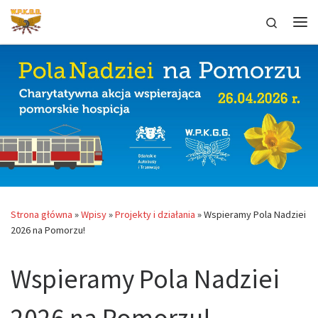
Przejdź do treści
Search
Me
Strona główna
»
Wpisy
»
Projekty i działania
»
Wspieramy Pola Nadziei
2026 na Pomorzu!
Wspieramy Pola Nadziei
2026 na Pomorzu!