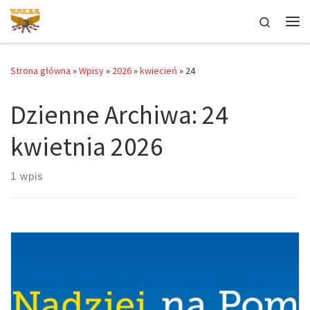
Przejdź do treści
Search
Me
Strona główna
»
Wpisy
»
2026
»
kwiecień
»
24
Dzienne Archiwa:
24
kwietnia 2026
1 wpis