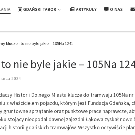
ŁANIA
GDAŃSKI TABOR
ARTYKUŁY
O NAS
my klucze i to nie byle jakie – 105Na 1241
to nie byle jakie – 105Na 12
marca 2024
aczy Historii Dolnego Miasta klucze do tramwaju 105Na nr 
niu z właścicielem pojazdu, którym jest Fundacja Gdańska,
my gruntowne sprzątanie oraz punktowe prace naprawcze, ab
ku stojący nieopodal dawnej zajezdni Łąkowa zyskał nowe ż
nacji historii gdańskich tramwajów. Wszystko oczywiście pl