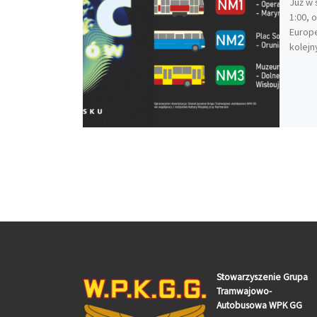
Już w 
1:00, 
Europe
kolejn
Stowarzyszenie Grupa
Tramwajowo-
Autobusowa WPK GG