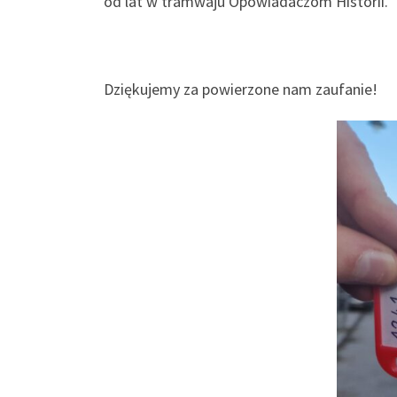
od lat w tramwaju Opowiadaczom Historii.
Dziękujemy za powierzone nam zaufanie!