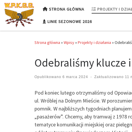
Przejdź do treści
STRONA GŁÓWNA
PROJEKTY I DZIA
LINIE SEZONOWE 2026
Strona główna
»
Wpisy
»
Projekty i działania
»
Odebraliś
Odebraliśmy klucze i 
Opublikowano
6 marca 2024
-
Zaktualizowano
11 
Pod koniec lutego otrzymaliśmy od Opowiad
ul. Wróblej na Dolnym Mieście. W porozumie
pomnik. W najbliższych tygodniach planuje
„pasażerów”. Chcemy, aby tramwaj z 1978 ro
tematyce komunikacji miejskiej oraz pielęg