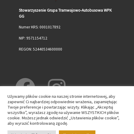
Stowarzyszenie Grupa Tramwajowo-Autobusowa WPK
GG
Numer KRS: 0001017892
NIP: 9571154712
REGON: 52440534600000
Używamy plików cookie na naszej stronie internetowej, aby
zapewnić Ci najbardziej odpowiednie wrażenia, zapamiętując
Twoje preferencje i powtarzając wizyty. Klikając „Akceptuj
wszystko”, wyrażasz zgodę na używanie WSZYSTKICH plików
cookie. Możesz jednak odwiedzić „Ustawienia plików cookie”,
aby wyrazić kontrolowaną zgodę.
© 2026
WPK GG
– Wszelkie prawa zastrzeżone