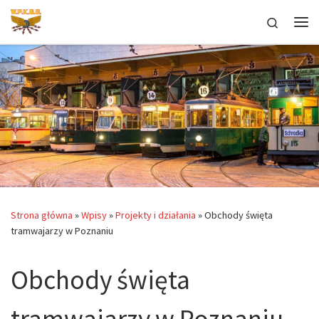
Przejdź do treści
Search
Me
Strona główna
»
Wpisy
»
Projekty i działania
»
Obchody święta
tramwajarzy w Poznaniu
Obchody święta
tramwajarzy w Poznaniu