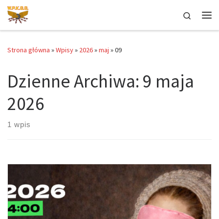
Przejdź do treści
Search
Me
Strona główna
»
Wpisy
»
2026
»
maj
»
09
Dzienne Archiwa:
9 maja
2026
1 wpis