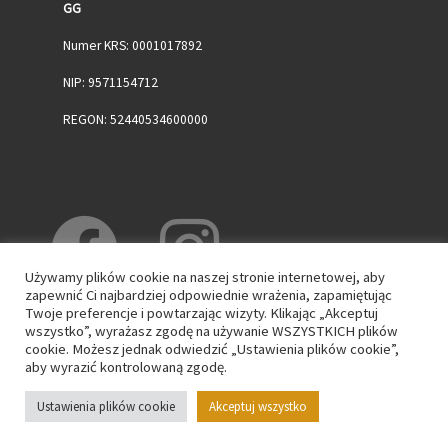
GG
Numer KRS: 0001017892
NIP: 9571154712
REGON: 52440534600000
Używamy plików cookie na naszej stronie internetowej, aby
zapewnić Ci najbardziej odpowiednie wrażenia, zapamiętując
Twoje preferencje i powtarzając wizyty. Klikając „Akceptuj
wszystko”, wyrażasz zgodę na używanie WSZYSTKICH plików
cookie. Możesz jednak odwiedzić „Ustawienia plików cookie”,
aby wyrazić kontrolowaną zgodę.
© 2026
WPK GG
– Wszelkie prawa zastrzeżone
Ustawienia plików cookie
Akceptuj wszystko
Oparte na
WP
– Zaprojektowano z
Motyw Customizr