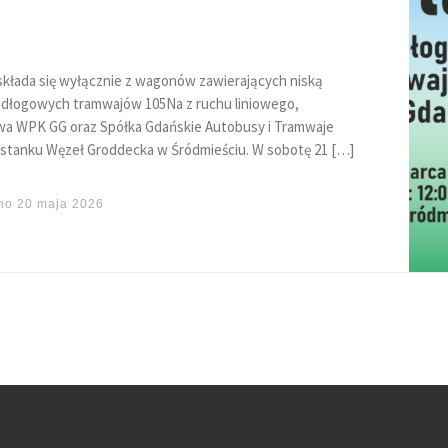
 składa się wyłącznie z wagonów zawierających niską
odłogowych tramwajów 105Na z ruchu liniowego,
 WPK GG oraz Spółka Gdańskie Autobusy i Tramwaje
stanku Węzeł Groddecka w Śródmieściu. W sobotę 21 […]
ano
20 maja 2026