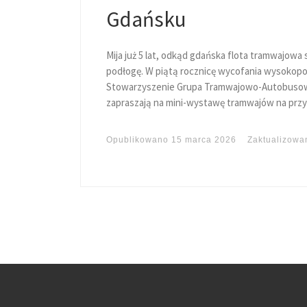
Gdańsku
Mija już 5 lat, odkąd gdańska flota tramwajowa
podłogę. W piątą rocznicę wycofania wysokop
Stowarzyszenie Grupa Tramwajowo-Autobusowa
zapraszają na mini-wystawę tramwajów na przy
Opublikowano
15 marca 2026
Zaktualizow