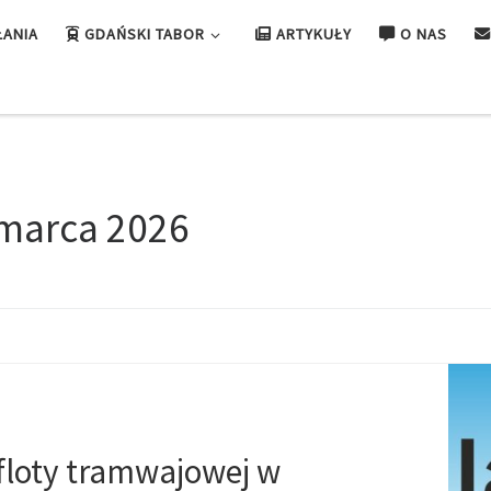
ŁANIA
GDAŃSKI TABOR
ARTYKUŁY
O NAS
marca 2026
 floty tramwajowej w