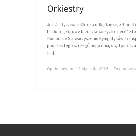
Orkiestry
Już 25 stycznia 2026 roku odbędzie się 34. fin
hasło to „Zdrowe brzuszki naszych dzieci!”.
Pomorskie Stowarzyszenie Sympatyków Transpor
podczas tego szczególnego dnia, stąd poruszają 
[…]
Opublikowano
18 stycznia 2026
Zaktualizo