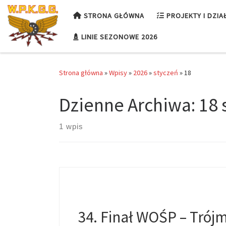
Przejdź do treści
STRONA GŁÓWNA
PROJEKTY I DZIA
LINIE SEZONOWE 2026
Strona główna
»
Wpisy
»
2026
»
styczeń
»
18
Dzienne Archiwa:
18 
1 wpis
34. Finał WOŚP – Trój