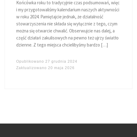
Końcówka roku to tradycyjnie czas podsumowań, więc
i my przygotowaliśmy kalendarium naszych aktywności
w roku 2024. Pamiętajcie jednak, że działalność
stowarzyszenia nie składa się wyłącznie z tego, czym
można się otwarcie chwalić. Obserwujcie nas dalej, a
część działań zakulisowych na pewno też ujrzy światło
dzienne. Z tego miejsca chcielibyśmy bardzo […]
Opublikowano
27 grudnia 2024
Zaktualizowano
20 maja 2026