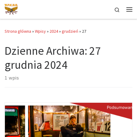
Przejdź do treści
Search
Me
Strona główna
»
Wpisy
»
2024
»
grudzień
»
27
Dzienne Archiwa:
27
grudnia 2024
1 wpis