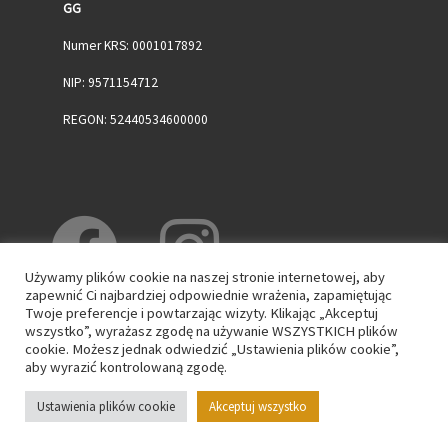
GG
Numer KRS: 0001017892
NIP: 9571154712
REGON: 52440534600000
Używamy plików cookie na naszej stronie internetowej, aby
zapewnić Ci najbardziej odpowiednie wrażenia, zapamiętując
Twoje preferencje i powtarzając wizyty. Klikając „Akceptuj
wszystko”, wyrażasz zgodę na używanie WSZYSTKICH plików
cookie. Możesz jednak odwiedzić „Ustawienia plików cookie”,
aby wyrazić kontrolowaną zgodę.
© 2026
WPK GG
– Wszelkie prawa zastrzeżone
Ustawienia plików cookie
Akceptuj wszystko
Oparte na
WP
– Zaprojektowano z
Motyw Customizr