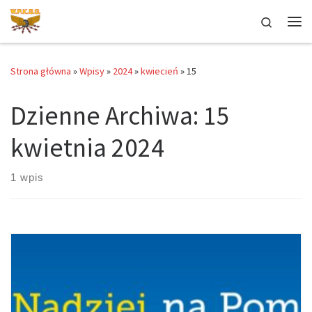
Przejdź do treści
Search
Me
Strona główna
»
Wpisy
»
2024
»
kwiecień
»
15
Dzienne Archiwa:
15
kwietnia 2024
1 wpis