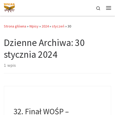
Przejdź do treści
Search
Me
Strona główna
»
Wpisy
»
2024
»
styczeń
»
30
Dzienne Archiwa:
30
stycznia 2024
1 wpis
32. Finał WOŚP –