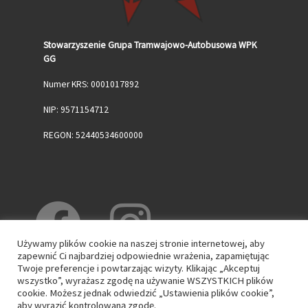
Stowarzyszenie Grupa Tramwajowo-Autobusowa WPK
GG
Numer KRS: 0001017892
NIP: 9571154712
REGON: 52440534600000
Używamy plików cookie na naszej stronie internetowej, aby
zapewnić Ci najbardziej odpowiednie wrażenia, zapamiętując
Twoje preferencje i powtarzając wizyty. Klikając „Akceptuj
wszystko”, wyrażasz zgodę na używanie WSZYSTKICH plików
cookie. Możesz jednak odwiedzić „Ustawienia plików cookie”,
aby wyrazić kontrolowaną zgodę.