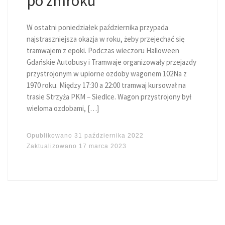
po zmroku
W ostatni poniedziałek października przypada
najstraszniejsza okazja w roku, żeby przejechać się
tramwajem z epoki. Podczas wieczoru Halloween
Gdańskie Autobusy i Tramwaje organizowały przejazdy
przystrojonym w upiorne ozdoby wagonem 102Na z
1970 roku. Między 17:30 a 22:00 tramwaj kursował na
trasie Strzyża PKM – Siedlce. Wagon przystrojony był
wieloma ozdobami, […]
Opublikowano
31 października 2022
Zaktualizowano
17 marca 2023