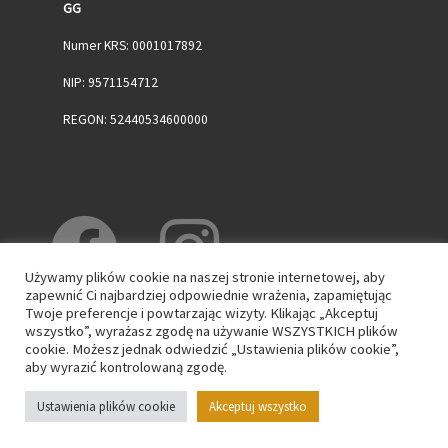
GG
Numer KRS: 0001017892
NIP: 9571154712
REGON: 52440534600000
Używamy plików cookie na naszej stronie internetowej, aby
zapewnić Ci najbardziej odpowiednie wrażenia, zapamiętując
Twoje preferencje i powtarzając wizyty. Klikając „Akceptuj
wszystko”, wyrażasz zgodę na używanie WSZYSTKICH plików
cookie. Możesz jednak odwiedzić „Ustawienia plików cookie”,
aby wyrazić kontrolowaną zgodę.
© 2026
WPK GG
– Wszelkie prawa zastrzeżone
Ustawienia plików cookie
Akceptuj wszystko
Oparte na
WP
– Zaprojektowano z
Motyw Customizr