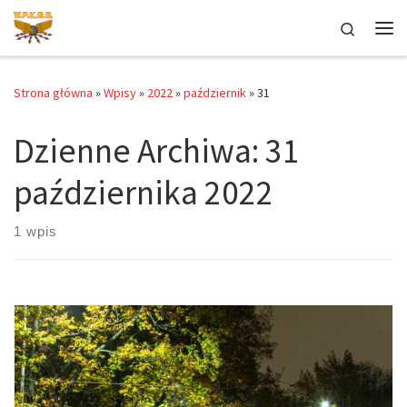
Przejdź do treści
Search
Me
Strona główna
»
Wpisy
»
2022
»
październik
»
31
Dzienne Archiwa:
31
października 2022
1 wpis