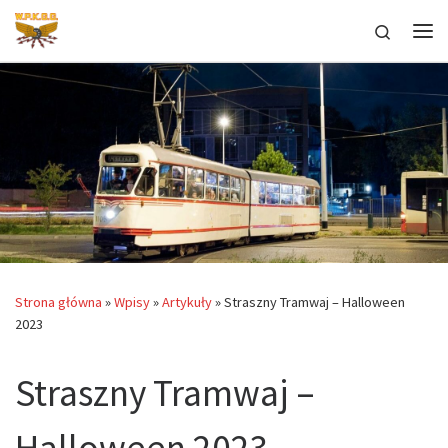
Przejdź do treści
Search
Me
Strona główna
»
Wpisy
»
Artykuły
»
Straszny Tramwaj – Halloween
2023
Straszny Tramwaj –
Halloween 2023