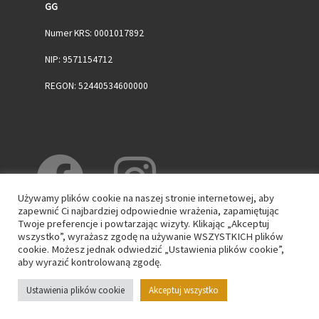
GG
Numer KRS: 0001017892
NIP: 9571154712
REGON: 52440534600000
Używamy plików cookie na naszej stronie internetowej, aby
zapewnić Ci najbardziej odpowiednie wrażenia, zapamiętując
Twoje preferencje i powtarzając wizyty. Klikając „Akceptuj
wszystko”, wyrażasz zgodę na używanie WSZYSTKICH plików
cookie. Możesz jednak odwiedzić „Ustawienia plików cookie”,
aby wyrazić kontrolowaną zgodę.
© 2026
WPK GG
– Wszelkie prawa zastrzeżone
Ustawienia plików cookie
Akceptuj wszystko
Oparte na
WP
– Zaprojektowano z
Motyw Customizr