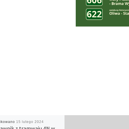
likowano
15 lutego 2024
awnik z tramwaju 4N w