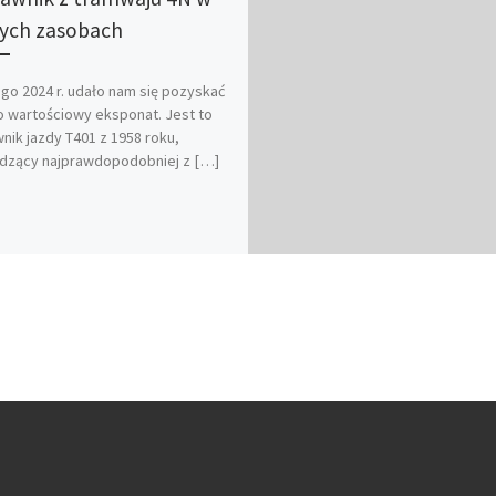
ych zasobach
ego 2024 r. udało nam się pozyskać
 wartościowy eksponat. Jest to
nik jazdy T401 z 1958 roku,
dzący najprawdopodobniej z […]