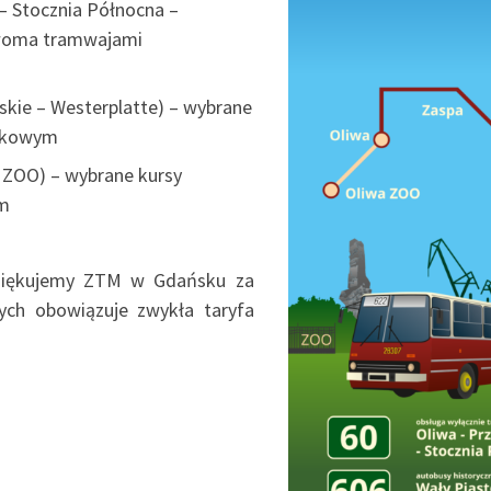
 – Stocznia Północna –
dwoma tramwajami
skie – Westerplatte) – wybrane
ytkowym
a ZOO) – wybrane kursy
ym
dziękujemy ZTM w Gdańsku za
ych obowiązuje zwykła taryfa