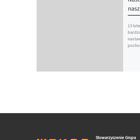
nasz
13 lut
bardzo
nastaw
pocho
Stowarzyszenie Grupa