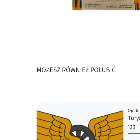
MOŻESZ RÓWNIEŻ POLUBIĆ
Opub
Tury
'23