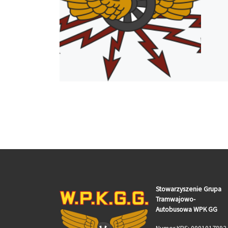
Stowarzyszenie Grupa
Tramwajowo-
Autobusowa WPK GG