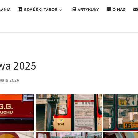
ŁANIA
GDAŃSKI TABOR
ARTYKUŁY
O NAS
wa 2025
maja 2026