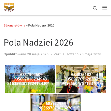
Przejdź do treści
Search
Me
Strona główna
»
Pola Nadziei 2026
Pola Nadziei 2026
Opublikowano
20 maja 2026
-
Zaktualizowano
20 maja 2026
685790460
684835182
995697816294943
995697709628287
8163583811224124304 n
494925604757133706 n
685922924
995697879628270