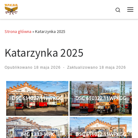
Przejdź do treści
Search
Me
Strona główna
»
Katarzynka 2025
Katarzynka 2025
Opublikowano
18 maja 2026
-
Zaktualizowano
18 maja 2026
DSC 611222.11WPKGG
DSC 610322.11WPKGG
IMG 1333-WPK
DSC 611022.11WPKGG