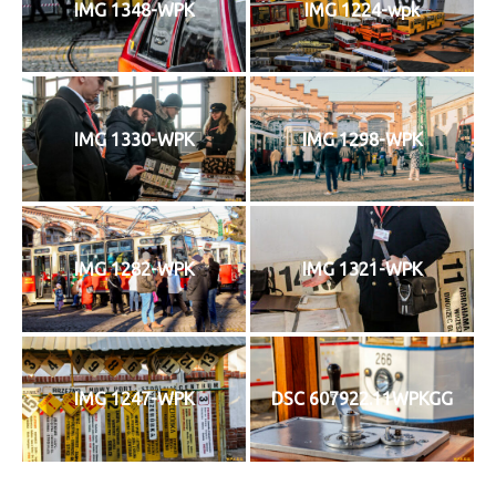
IMG 1348-WPK
IMG 1224-wpk
IMG 1330-WPK
IMG 1298-WPK
IMG 1282-WPK
IMG 1321-WPK
IMG 1247-WPK
DSC 607922.11WPKGG