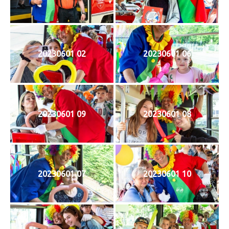
20230601 02
20230601 06
20230601 09
20230601 08
20230601 07
20230601 10